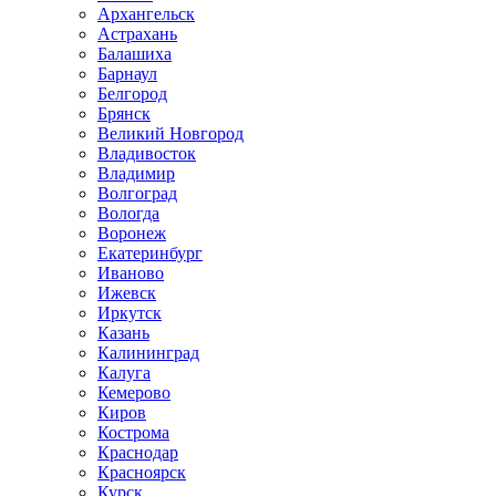
Архангельск
Астрахань
Балашиха
Барнаул
Белгород
Брянск
Великий Новгород
Владивосток
Владимир
Волгоград
Вологда
Воронеж
Екатеринбург
Иваново
Ижевск
Иркутск
Казань
Калининград
Калуга
Кемерово
Киров
Кострома
Краснодар
Красноярск
Курск