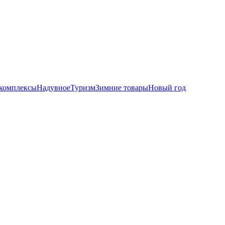
комплексы
Надувное
Туризм
Зимние товары
Новый год