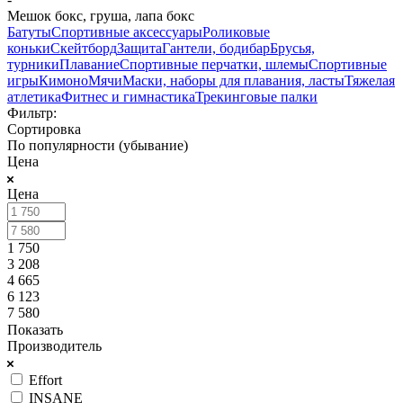
Мешок бокс, груша, лапа бокс
Батуты
Спортивные аксессуары
Роликовые
коньки
Скейтборд
Защита
Гантели, бодибар
Брусья,
турники
Плавание
Спортивные перчатки, шлемы
Спортивные
игры
Кимоно
Мячи
Маски, наборы для плавания, ласты
Тяжелая
атлетика
Фитнес и гимнастика
Трекинговые палки
Фильтр:
Сортировка
По популярности (убывание)
Цена
Цена
1 750
3 208
4 665
6 123
7 580
Показать
Производитель
Effort
INSANE