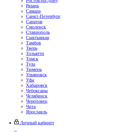
Ростов-на-Дону
Рязань
Самара
Санкт-Петербург
Саратов
Смоленск
Ставрополь
Сыктывкар
Тамбов
Тверь
Тольятти
Томск
Тула
Тюмень
Ульяновск
Уфа
Хабаровск
Чебоксары
Челябинск
Череповец
Чита
Ярославль
Личный кабинет