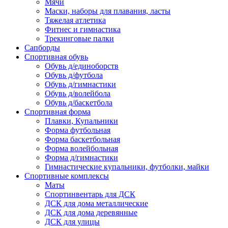
Мячи
Маски, наборы для плавания, ласты
Тяжелая атлетика
Фитнес и гимнастика
Трекинговые палки
Сапборды
Спортивная обувь
Обувь д/единоборств
Обувь д/футбола
Обувь д/гимнастики
Обувь д/волейбола
Обувь д/баскетбола
Спортивная форма
Плавки, Купальники
Форма футбольная
Форма баскетбольная
Форма волейбольная
Форма д/гимнастики
Гимнастические купальники, футболки, майки
Спортивные комплексы
Маты
Спортинвентарь для ДСК
ДСК для дома металлические
ДСК для дома деревянные
ДСК для улицы