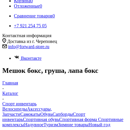
Корзина
0
Отложенные
0
Сравнение товаров
0
+7 921 254 75 05
Контактная информация
Доставка из г. Череповец
info@forward-store.ru
Вконтакте
Мешок бокс, груша, лапа бокс
Главная
-
Каталог
-
Спорт инвентарь
Велосипеды
Аксессуары,
Запчасти
Самокаты
Обувь
Сапборды
Спорт
инвентарь
Спортивная обувь
Спортивная форма
Спортивные
комплексы
Надувное
Туризм
Зимние товары
Новый год
-