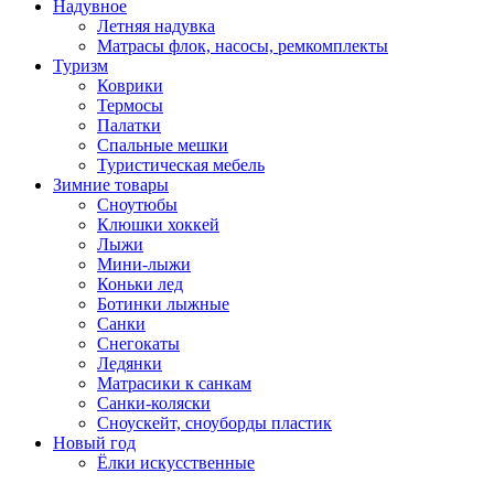
Надувное
Летняя надувка
Матрасы флок, насосы, ремкомплекты
Туризм
Коврики
Термосы
Палатки
Спальные мешки
Туристическая мебель
Зимние товары
Сноутюбы
Клюшки хоккей
Лыжи
Мини-лыжи
Коньки лед
Ботинки лыжные
Санки
Снегокаты
Ледянки
Матрасики к санкам
Санки-коляски
Сноускейт, сноуборды пластик
Новый год
Ёлки искусственные