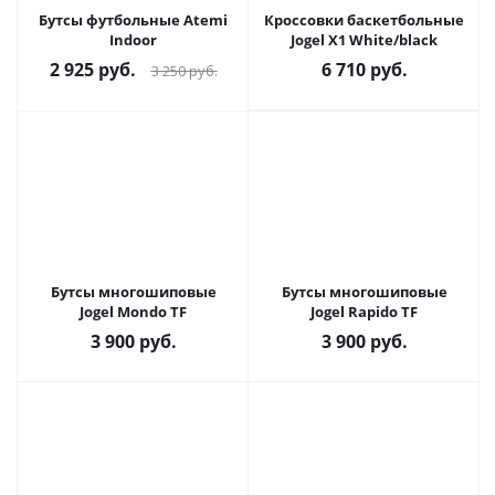
Бутсы футбольные Atemi
Кроссовки баскетбольные
Indoor
Jogel X1 White/black
2 925
руб.
6 710
руб.
3 250
руб.
Бутсы многошиповые
Бутсы многошиповые
Jogel Mondo TF
Jogel Rapido TF
3 900
руб.
3 900
руб.