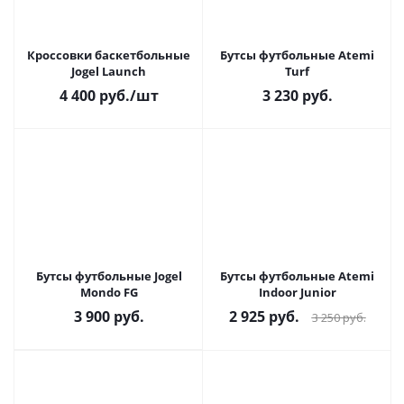
Кроссовки баскетбольные
Бутсы футбольные Atemi
Jogel Launch
Turf
4 400
руб.
/шт
3 230
руб.
Бутсы футбольные Jogel
Бутсы футбольные Atemi
Mondo FG
Indoor Junior
3 900
руб.
2 925
руб.
3 250
руб.