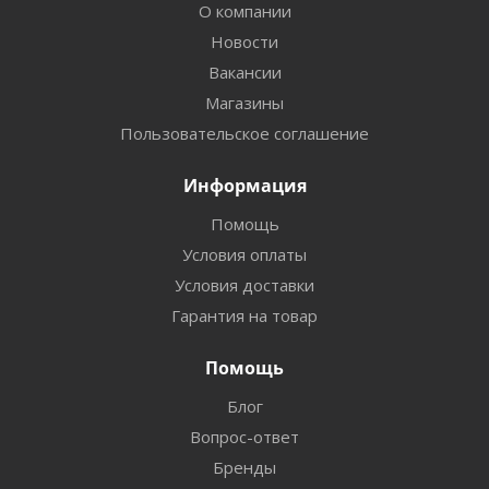
О компании
Новости
Вакансии
Магазины
Пользовательское соглашение
Информация
Помощь
Условия оплаты
Условия доставки
Гарантия на товар
Помощь
Блог
Вопрос-ответ
Бренды