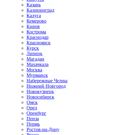
Казань
Калининград
Калуга
Кемерово
Киров
Кострома
Краснодар
Красноярск
Курск
Липецк
Магадан
Махачкала
Москва
Мурманск
Набережные Челны
Нижний Новгород
Новокузнецк
Новосибирск
Омск
Орел
Оренбург
Пенза
Пермь
Ростов-на-Дону
Рязань