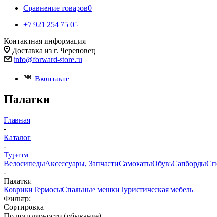
Сравнение товаров
0
+7 921 254 75 05
Контактная информация
Доставка из г. Череповец
info@forward-store.ru
Вконтакте
Палатки
Главная
-
Каталог
-
Туризм
Велосипеды
Аксессуары, Запчасти
Самокаты
Обувь
Сапборды
Сп
-
Палатки
Коврики
Термосы
Спальные мешки
Туристическая мебель
Фильтр:
Сортировка
По популярности (убывание)