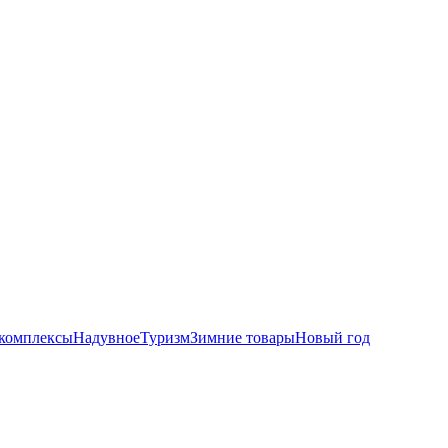
комплексы
Надувное
Туризм
Зимние товары
Новый год